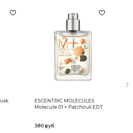
usk
ESCENTRIC MOLECULES
LA 
Molecule 01 + Patchouli EDT
Ayu
pat
380
руб.
320