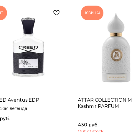
ИТ
НОВИНКА
ED Aventus EDP
ATTAR COLLECTION M
Kashmir PARFUM
кая легенда
руб.
430
руб.
Out of stock