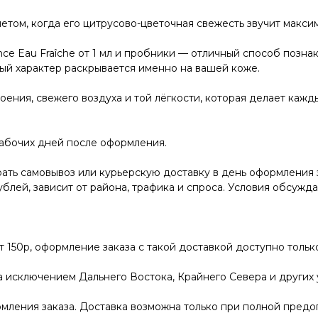
етом, когда его цитрусово-цветочная свежесть звучит максим
 Eau Fraîche от 1 мл и пробники — отличный способ познак
вый характер раскрывается именно на вашей коже.
роения, свежего воздуха и той лёгкости, которая делает каж
рабочих дней после оформления.
ать самовывоз или курьерскую доставку в день оформления 
ублей, зависит от района, трафика и спроса. Условия обсужд
от 150р, оформление заказа с такой доставкой доступно толь
за исключением Дальнего Востока, Крайнего Севера и других
мления заказа. Доставка возможна только при полной предо