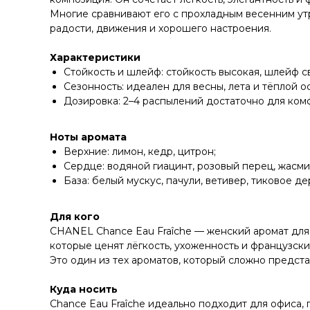
Многие сравнивают его с прохладным весенним утр
радости, движения и хорошего настроения.
Характеристики
Стойкость и шлейф: стойкость высокая, шлейф с
Сезонность: идеален для весны, лета и тёплой о
Дозировка: 2–4 распылений достаточно для ком
Ноты аромата
Верхние: лимон, кедр, цитрон;
Сердце: водяной гиацинт, розовый перец, жасми
База: белый мускус, пачули, ветивер, тиковое де
Для кого
CHANEL Chance Eau Fraîche — женский аромат для 
которые ценят лёгкость, ухоженность и французски
Это один из тех ароматов, который сложно предст
Куда носить
Chance Eau Fraîche идеально подходит для офиса, 