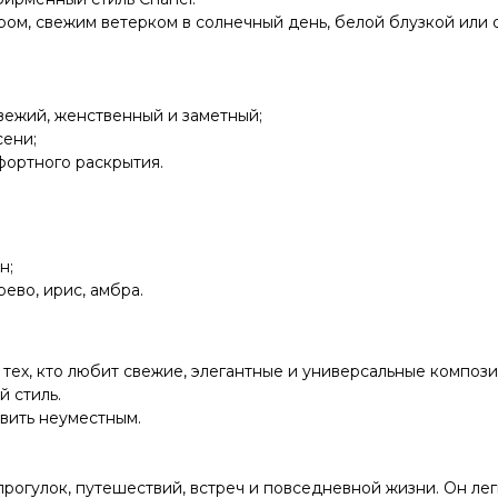
ом, свежим ветерком в солнечный день, белой блузкой или 
вежий, женственный и заметный;
сени;
фортного раскрытия.
н;
рево, ирис, амбра.
тех, кто любит свежие, элегантные и универсальные композ
й стиль.
авить неуместным.
прогулок, путешествий, встреч и повседневной жизни. Он ле