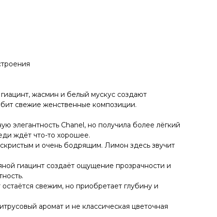
строения
 гиацинт, жасмин и белый мускус создают
 любит свежие женственные композиции.
ую элегантность Chanel, но получила более лёгкий
еди ждёт что-то хорошее.
искристым и очень бодрящим. Лимон здесь звучит
дяной гиацинт создаёт ощущение прозрачности и
тность.
т остаётся свежим, но приобретает глубину и
итрусовый аромат и не классическая цветочная