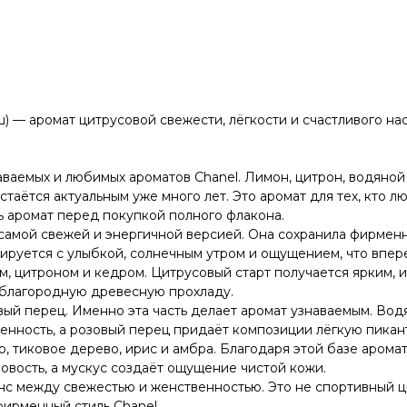
 — аромат цитрусовой свежести, лёгкости и счастливого на
ваемых и любимых ароматов Chanel. Лимон, цитрон, водяной
стаётся актуальным уже много лет. Это аромат для тех, кто
ь аромат перед покупкой полного флакона.
 самой свежей и энергичной версией. Она сохранила фирменн
иируется с улыбкой, солнечным утром и ощущением, что впер
, цитроном и кедром. Цитрусовый старт получается ярким, 
и благородную древесную прохладу.
вый перец. Именно эта часть делает аромат узнаваемым. Во
енность, а розовый перец придаёт композиции лёгкую пикан
р, тиковое дерево, ирис и амбра. Благодаря этой базе арома
вость, а мускус создаёт ощущение чистой кожи.
анс между свежестью и женственностью. Это не спортивный ц
фирменный стиль Chanel.