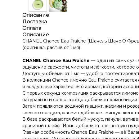
Описание
Доставка
Оплата
Описание
CHANEL Chance Eau Fraîche (Шанель Шанс О Фреш)
(оригинал, распив от 1 мл)
CHANEL Chance Eau Fraîche
— один из самых узна
ощущение свежести, чистоты и лёгкости, которое о
Доступны объёмы от 1 мл — удобно протестироват
В коллекции Chance именно Eau Fraîche считается
и воздушный характер. Это аромат, который ассоц
С первых секунд композиция раскрывается лимоном
натурально и сочно, а кедр добавляет композици
Затем появляются водяной гиацинт, жасмин и розо
свежего воздуха, жасмин добавляет мягкую женств
В базе раскрываются белый мускус, пачули, ветиве
красивый шлейф. Ирис добавляет элегантную пудро
Главная особенность Chance Eau Fraîche — её бал
композиция. Он сочетает лёгкость, элегантность и 