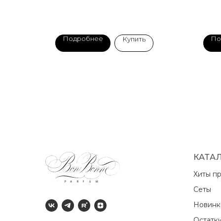
Подробнее
По
Купить
КАТА
Хиты п
Сеты
Новин
Остатк