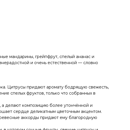
ые мандарины, грейпфрут, спелый ананас и
изнерадостной и очень естественной — словно
ока. Цитрусы придают аромату бодрящую свежесть,
ение спелых фруктов, только что собранных в
о, а делают композицию более утончённой и
вершает сердце деликатным цветочным акцентом.
 древесные аккорды придают ему благородную
и, в котором сочные фрукты, свежие цитрусы и