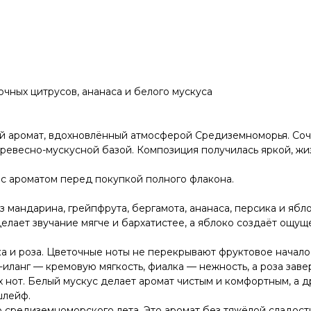
чных цитрусов, ананаса и белого мускуса
 аромат, вдохновлённый атмосферой Средиземноморья. Сочн
древесно-мускусной базой. Композиция получилась яркой, ж
 с ароматом перед покупкой полного флакона.
мандарина, грейпфрута, бергамота, ананаса, персика и ябл
елает звучание мягче и бархатистее, а яблоко создаёт ощущ
ка и роза. Цветочные ноты не перекрывают фруктовое начал
-иланг — кремовую мягкость, фиалка — нежность, а роза за
х нот. Белый мускус делает аромат чистым и комфортным, а
шлейф.
о средиземноморского лета. Это аромат без тяжёлой сладост