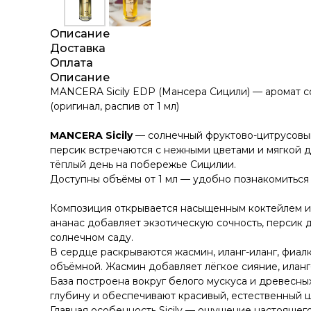
Описание
Доставка
Оплата
Описание
MANCERA Sicily EDP (Мансера Сицили) — аромат со
(оригинал, распив от 1 мл)
MANCERA Sicily
— солнечный фруктово-цитрусовый
персик встречаются с нежными цветами и мягкой 
тёплый день на побережье Сицилии.
Доступны объёмы от 1 мл — удобно познакомиться
Композиция открывается насыщенным коктейлем из 
ананас добавляет экзотическую сочность, персик д
солнечном саду.
В сердце раскрываются жасмин, иланг-иланг, фиал
объёмной. Жасмин добавляет лёгкое сияние, иланг
База построена вокруг белого мускуса и древесны
глубину и обеспечивают красивый, естественный 
Главная особенность Sicily — ощущение настоящег