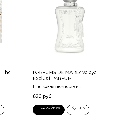
n The
PARFUMS DE MARLY Valaya
MAN
Exclusif PARFUM
Амб
Шелковая нежность и
250
женственность
620
руб.
Подробнее
П
Купить