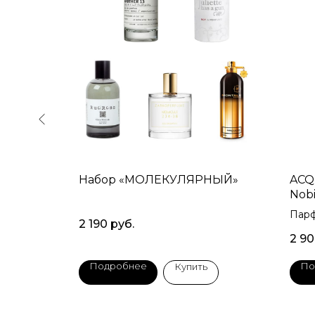
Набор «МОЛЕКУЛЯРНЫЙ»
ACQ
Nobi
Парф
2 190
руб.
75мл
2 9
Подробнее
По
Купить