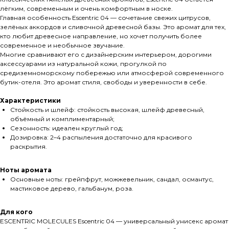
лёгким, современным и очень комфортным в носке.
Главная особенность Escentric 04 — сочетание свежих цитрусов,
зелёных аккордов и сливочной древесной базы. Это аромат для тех,
кто любит древесное направление, но хочет получить более
современное и необычное звучание.
Многие сравнивают его с дизайнерским интерьером, дорогими
аксессуарами из натуральной кожи, прогулкой по
средиземноморскому побережью или атмосферой современного
бутик-отеля. Это аромат стиля, свободы и уверенности в себе.
Характеристики
Стойкость и шлейф: стойкость высокая, шлейф древесный,
объёмный и комплиментарный;
Сезонность: идеален круглый год;
Дозировка: 2–4 распыления достаточно для красивого
раскрытия.
Ноты аромата
Основные ноты: грейпфрут, можжевельник, сандал, османтус,
мастиковое дерево, гальбанум, роза.
Для кого
ESCENTRIC MOLECULES Escentric 04 — универсальный унисекс аромат