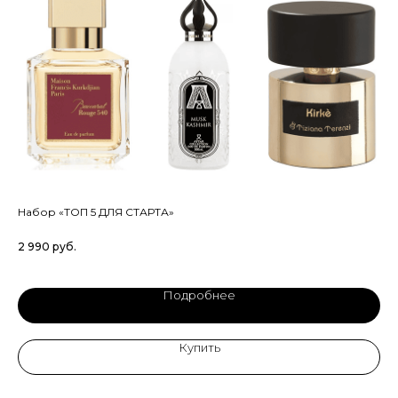
Набор «ТОП 5 ДЛЯ СТАРТА»
JUL
Со
2 990
руб.
23
Подробнее
Купить