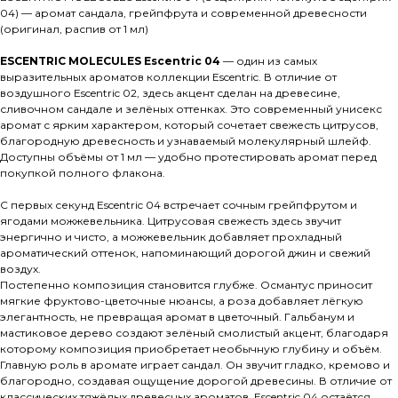
04) — аромат сандала, грейпфрута и современной древесности
(оригинал, распив от 1 мл)
ESCENTRIC MOLECULES Escentric 04
— один из самых
выразительных ароматов коллекции Escentric. В отличие от
воздушного Escentric 02, здесь акцент сделан на древесине,
сливочном сандале и зелёных оттенках. Это современный унисекс
аромат с ярким характером, который сочетает свежесть цитрусов,
благородную древесность и узнаваемый молекулярный шлейф.
Доступны объёмы от 1 мл — удобно протестировать аромат перед
покупкой полного флакона.
С первых секунд Escentric 04 встречает сочным грейпфрутом и
ягодами можжевельника. Цитрусовая свежесть здесь звучит
энергично и чисто, а можжевельник добавляет прохладный
ароматический оттенок, напоминающий дорогой джин и свежий
воздух.
Постепенно композиция становится глубже. Османтус приносит
мягкие фруктово-цветочные нюансы, а роза добавляет лёгкую
элегантность, не превращая аромат в цветочный. Гальбанум и
мастиковое дерево создают зелёный смолистый акцент, благодаря
которому композиция приобретает необычную глубину и объём.
Главную роль в аромате играет сандал. Он звучит гладко, кремово и
благородно, создавая ощущение дорогой древесины. В отличие от
классических тяжёлых древесных ароматов, Escentric 04 остаётся