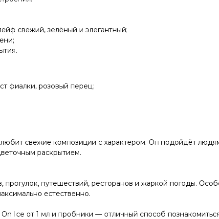
ейф свежий, зелёный и элегантный;
ени;
ытия.
ст фиалки, розовый перец;
то любит свежие композиции с характером. Он подойдёт людя
цветочным раскрытием.
ов, прогулок, путешествий, ресторанов и жаркой погоды. Осо
максимально естественно.
n Ice от 1 мл и пробники — отличный способ познакомиться 