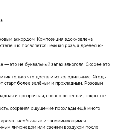
ка
новым аккордом. Композиция вдохновлена
степенно появляется нежная роза, а древесно-
 — это не буквальный запах алкоголя. Скорее это
мтик только что достали из холодильника. Ягоды
т старт более зелёным и прохладным. Розовый
ладная и прозрачная, словно лепестки, покрытые
кость, сохраняя ощущение прохлады ещё много
ет аромат необычным и запоминающимся.
ечным лимонадом или свежим воздухом после