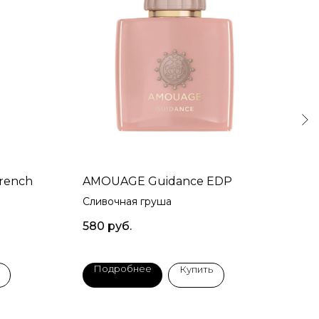
rench
AMOUAGE Guidance EDP
TOM
Сливочная груша
Виш
580
руб.
650
Подробнее
П
Купить