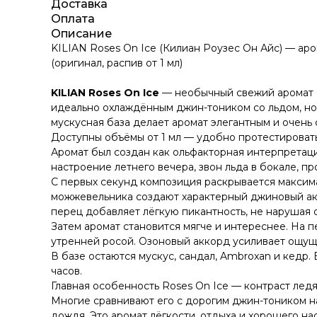
Доставка
Оплата
Описание
KILIAN Roses On Ice (Килиан Роузес Он Айс) — ар
(оригинал, распив от 1 мл)
KILIAN Roses On Ice
— необычный свежий аромат с
идеально охлаждённым джин-тоником со льдом, но 
мускусная база делает аромат элегантным и очень
Доступны объёмы от 1 мл — удобно протестироват
Аромат был создан как ольфакторная интерпретаци
настроение летнего вечера, звон льда в бокале, п
С первых секунд композиция раскрывается максимал
можжевельника создают характерный джиновый акце
перец добавляет лёгкую пикантность, не нарушая
Затем аромат становится мягче и интереснее. На п
утренней росой. Озоновый аккорд усиливает ощуще
В базе остаются мускус, сандал, Ambroxan и кедр
часов.
Главная особенность Roses On Ice — контраст ле
Многие сравнивают его с дорогим джин-тоником н
дождя. Это аромат лёгкости, отдыха и хорошего на