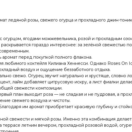
омат ледяной розы, свежего огурца и прохладного джин-тони
 огурцом, ягодами можжевельника, розой и прохладным озо
раскрывается гораздо интереснее: за зелёной свежестью по
 современным.
ь аромат перед покупкой полного флакона.
я любимого коктейля Килиана Хеннесси. Однако Roses On Ice
рохладный воздух и ощущение беззаботного отдыха.
ьно свежо. Огурец звучит натурально и хрустяще, словно ло
нт, лайм добавляет цитрусовую искру, а лист фиалки делае
 общей свежести композиции.
ервый план выходит роза — не сладкая и не пудровая, а прох
ние свежего воздуха и чистоты.
. Благодаря им аромат приобретает красивую глубину и стой
дяной свежести и мягкой розы. Именно эта комбинация дела
а террасе летним вечером, прохладной розовой водой, огур
строения.