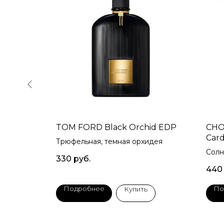
an Lowe
TOM FORD Black Orchid EDP
CHOP
Car
Трюфельная, темная орхидея
n Louis
Солн
330
руб.
440
Подробнее
По
Купить