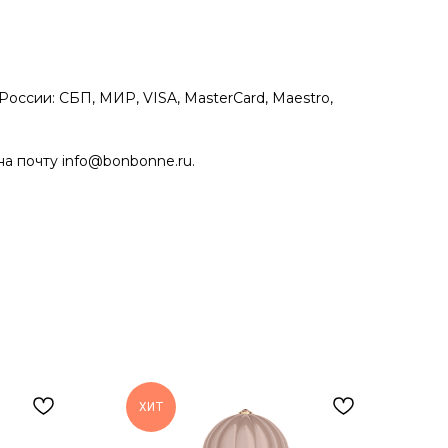
оссии: СБП, МИР, VISA, MasterCard, Maestro,
на почту info@bonbonne.ru.
ХИТ
Х