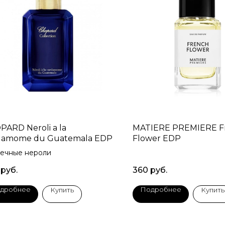
ARD Neroli a la
MATIERE PREMIERE F
damome du Guatemala EDP
Flower EDP
ечные нероли
руб.
360
руб.
дробнее
Подробнее
Купить
Купить