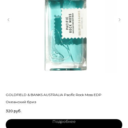
GOLDFIELD & BANKS AUSTRALIA Pacific Rock Moss EDP
PA
Океанский бриз
Со
320
руб.
68
Подробнее