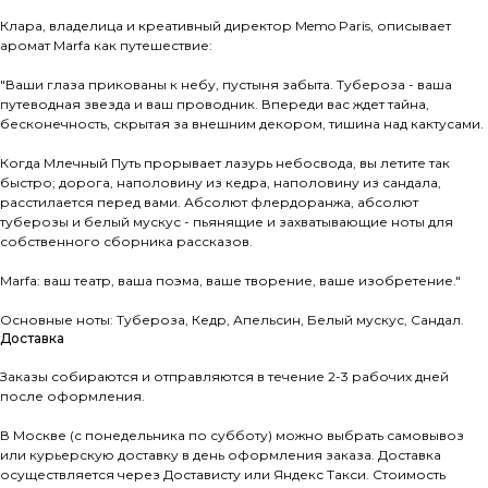
⠀
Клара, владелица и креативный директор Memo Paris, описывает
аромат Marfa как путешествие:
⠀
"Ваши глаза прикованы к небу, пустыня забыта. Тубероза - ваша
путеводная звезда и ваш проводник. Впереди вас ждет тайна,
бесконечность, скрытая за внешним декором, тишина над кактусами.
⠀
Когда Млечный Путь прорывает лазурь небосвода, вы летите так
быстро; дорога, наполовину из кедра, наполовину из сандала,
расстилается перед вами. Абсолют флердоранжа, абсолют
туберозы и белый мускус - пьянящие и захватывающие ноты для
собственного сборника рассказов.
⠀
Marfa: ваш театр, ваша поэма, ваше творение, ваше изобретение."
⠀
Основные ноты: Тубероза, Кедр, Апельсин, Белый мускус, Сандал.
Доставка
Заказы собираются и отправляются в течение 2-3 рабочих дней
после оформления.
В Москве (с понедельника по субботу) можно выбрать самовывоз
или курьерскую доставку в день оформления заказа. Доставка
осуществляется через Достависту или Яндекс Такси. Стоимость