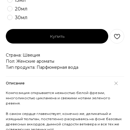
15мл
20мл
30мл
Купить
Страна: Швеция
Пол: Женские ароматы
Тип продукта: Парфюмерная вода
Описание
Композиция открывается нежностью белой фрезии,
многоликостью цикламена и свежими нотами зеленого
ревеня.
В самом сердце главенствует, конечно же, деликатный и
изящный тюльпан, постепенно раскрываясь на фоне базовых
древесных аккордов, дымной сладости ветивера и все тех же
освежающих зеленых нот.