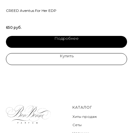
CREED Aventus For Her EDP
ZA
Бе
650
руб.
26
Подробнее
Купить
КАТАЛОГ
Хиты продаж
Сеты