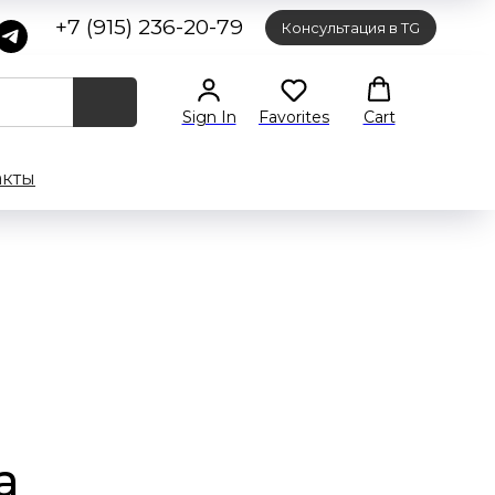
+7 (915) 236-20-79
Консультация в TG
Sign In
Favorites
Cart
акты
а