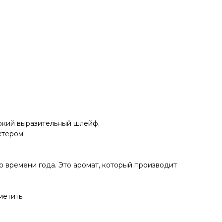
яркий выразительный шлейф.
ктером.
о времени года. Это аромат, который производит
метить.