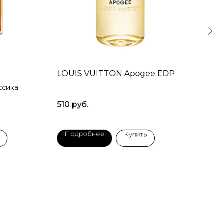
LOUIS VUITTON Apogee EDP
HA
Wea
ссика
Ван
510
руб.
48
Подробнее
П
Купить