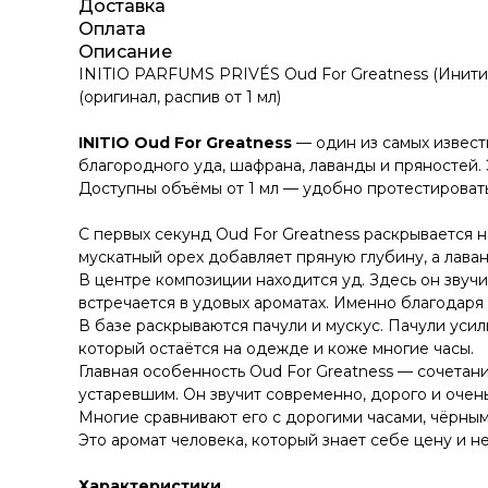
Доставка
Оплата
Описание
INITIO PARFUMS PRIVÉS Oud For Greatness (Инити
(оригинал, распив от 1 мл)
INITIO Oud For Greatness
— один из самых извес
благородного уда, шафрана, лаванды и пряностей. 
Доступны объёмы от 1 мл — удобно протестироват
С первых секунд Oud For Greatness раскрывается 
мускатный орех добавляет пряную глубину, а лав
В центре композиции находится уд. Здесь он звучи
встречается в удовых ароматах. Именно благодаря 
В базе раскрываются пачули и мускус. Пачули уси
который остаётся на одежде и коже многие часы.
Главная особенность Oud For Greatness — сочетан
устаревшим. Он звучит современно, дорого и очень
Многие сравнивают его с дорогими часами, чёрны
Это аромат человека, который знает себе цену и н
Характеристики