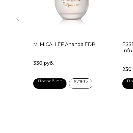
Of
M. MICALLEF Ananda EDP
ESS
Infu
330
руб.
230
Подробнее
По
Купить