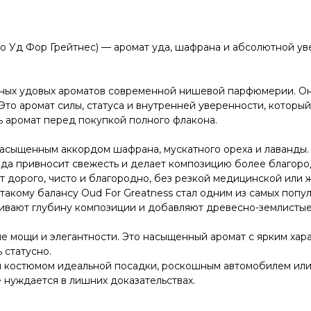
о Уд Фор Грейтнес) — аромат уда, шафрана и абсолютной у
тных удовых ароматов современной нишевой парфюмерии. Он
Это аромат силы, статуса и внутренней уверенности, который
ь аромат перед покупкой полного флакона.
насыщенным аккордом шафрана, мускатного ореха и лаванды.
анда привносит свежесть и делает композицию более благор
т дорого, чисто и благородно, без резкой медицинской или 
такому балансу Oud For Greatness стал одним из самых попу
ливают глубину композиции и добавляют древесно-землистые
ие мощи и элегантности. Это насыщенный аромат с ярким хар
 статусно.
м костюмом идеальной посадки, роскошным автомобилем или
е нуждается в лишних доказательствах.