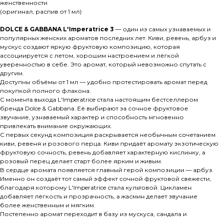
женственности
(оригинал, распив от 1 мл)
DOLCE & GABBANA L'Imperatrice 3
— один из самых узнаваемых и
популярных женских ароматов последних лет. Киви, ревень, арбуз и
мускус создают яркую фруктовую композицию, которая
ассоциируется с летом, хорошим настроением и лёгкой
уверенностью в себе. Это аромат, который невозможно спутать с
другим.
Доступны объёмы от 1 мл — удобно протестировать аромат перед
покупкой полного флакона.
С момента выхода L'Imperatrice стала настоящим бестселлером
бренда Dolce & Gabbana. Её выбирают за сочное фруктовое
звучание, узнаваемый характер и способность мгновенно
привлекать внимание окружающих.
С первых секунд композиция раскрывается необычным сочетанием
киви, ревеня и розового перца. Киви придаёт аромату экзотическую
фруктовую сочность, ревень добавляет характерную кислинку, а
розовый перец делает старт более ярким и живым.
В сердце аромата появляется главный герой композиции — арбуз.
Именно он создаёт тот самый эффект сочной фруктовой свежести,
благодаря которому L'Imperatrice стала культовой. Цикламен
добавляет лёгкость и прозрачность, а жасмин делает звучание
более женственным и мягким.
Постепенно аромат переходит в базу из мускуса, сандала и