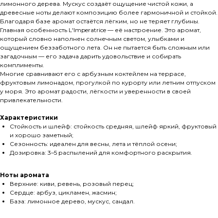
лимонного дерева. Мускус создаёт ощущение чистой кожи, а
древесные ноты делают композицию более гармоничной и стойкой.
Благодаря базе аромат остаётся лёгким, но не теряет глубины.
Главная особенность L'Imperatrice — её настроение. Это аромат,
который словно наполнен солнечным светом, улыбками и
ощущением беззаботного лета. Он не пытается быть сложным или
загадочным — его задача дарить удовольствие и собирать
комплименты.
Многие сравнивают его с арбузным коктейлем на террасе,
фруктовым лимонадом, прогулкой по курорту или летним отпуском
у моря. Это аромат радости, лёгкости и уверенности в своей
привлекательности.
Характеристики
Стойкость и шлейф: стойкость средняя, шлейф яркий, фруктовый
и хорошо заметный;
Сезонность: идеален для весны, лета и тёплой осени;
Дозировка: 3–5 распылений для комфортного раскрытия.
Ноты аромата
Верхние: киви, ревень, розовый перец;
Сердце: арбуз, цикламен, жасмин;
База: лимонное дерево, мускус, сандал.