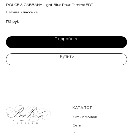
DOLCE & GABBANA Light Blue Pour Femme EDT
MA
Летняя классика
Уд
175
руб.
1 0
Ou
Подробнее
Купить
КАТАЛОГ
Хиты продаж
Сеты