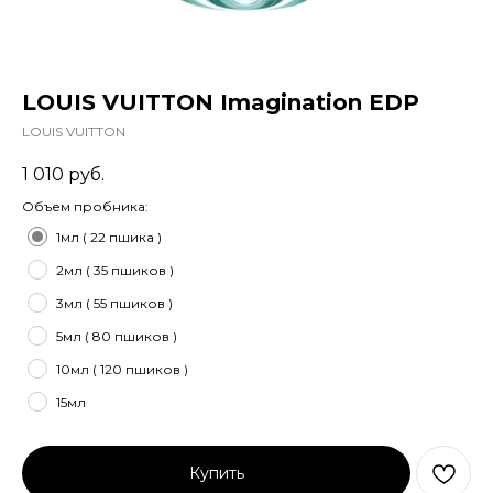
LOUIS VUITTON Imagination EDP
LOUIS VUITTON
1 010
руб.
Объем пробника:
1мл ( 22 пшика )
2мл ( 35 пшиков )
3мл ( 55 пшиков )
5мл ( 80 пшиков )
10мл ( 120 пшиков )
15мл
Купить