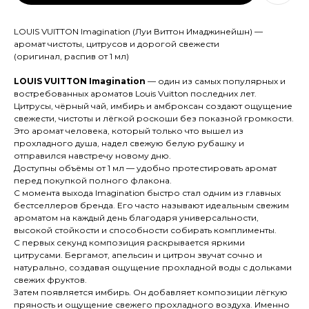
LOUIS VUITTON Imagination (Луи Виттон Имаджинейшн) —
аромат чистоты, цитрусов и дорогой свежести
(оригинал, распив от 1 мл)
LOUIS VUITTON Imagination
— один из самых популярных и
востребованных ароматов Louis Vuitton последних лет.
Цитрусы, чёрный чай, имбирь и амброксан создают ощущение
свежести, чистоты и лёгкой роскоши без показной громкости.
Это аромат человека, который только что вышел из
прохладного душа, надел свежую белую рубашку и
отправился навстречу новому дню.
Доступны объёмы от 1 мл — удобно протестировать аромат
перед покупкой полного флакона.
С момента выхода Imagination быстро стал одним из главных
бестселлеров бренда. Его часто называют идеальным свежим
ароматом на каждый день благодаря универсальности,
высокой стойкости и способности собирать комплименты.
С первых секунд композиция раскрывается яркими
цитрусами. Бергамот, апельсин и цитрон звучат сочно и
натурально, создавая ощущение прохладной воды с дольками
свежих фруктов.
Затем появляется имбирь. Он добавляет композиции лёгкую
пряность и ощущение свежего прохладного воздуха. Именно