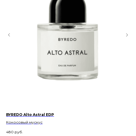
BYREDO Alto Astral EDP
ES
Кокосовый мускус
Ко
480
руб.
40