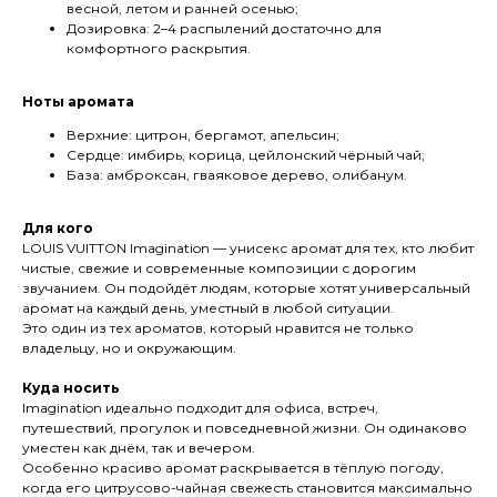
весной, летом и ранней осенью;
Дозировка:
2–4 распылений достаточно для
комфортного раскрытия.
Ноты аромата
Верхние: цитрон, бергамот, апельсин;
Сердце: имбирь, корица, цейлонский чёрный чай;
База: амброксан, гваяковое дерево, олибанум.
Для кого
LOUIS VUITTON Imagination — унисекс аромат для тех, кто любит
чистые, свежие и современные композиции с дорогим
звучанием. Он подойдёт людям, которые хотят универсальный
аромат на каждый день, уместный в любой ситуации.
Это один из тех ароматов, который нравится не только
владельцу, но и окружающим.
Куда носить
Imagination идеально подходит для офиса, встреч,
путешествий, прогулок и повседневной жизни. Он одинаково
уместен как днём, так и вечером.
Особенно красиво аромат раскрывается в тёплую погоду,
когда его цитрусово-чайная свежесть становится максимально