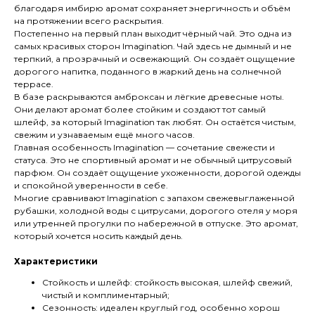
благодаря имбирю аромат сохраняет энергичность и объём
на протяжении всего раскрытия.
Постепенно на первый план выходит чёрный чай. Это одна из
самых красивых сторон Imagination. Чай здесь не дымный и не
терпкий, а прозрачный и освежающий. Он создаёт ощущение
дорогого напитка, поданного в жаркий день на солнечной
террасе.
В базе раскрываются амброксан и лёгкие древесные ноты.
Они делают аромат более стойким и создают тот самый
шлейф, за который Imagination так любят. Он остаётся чистым,
свежим и узнаваемым ещё много часов.
Главная особенность Imagination — сочетание свежести и
статуса. Это не спортивный аромат и не обычный цитрусовый
парфюм. Он создаёт ощущение ухоженности, дорогой одежды
и спокойной уверенности в себе.
Многие сравнивают Imagination с запахом свежевыглаженной
рубашки, холодной воды с цитрусами, дорогого отеля у моря
или утренней прогулки по набережной в отпуске. Это аромат,
который хочется носить каждый день.
Характеристики
Стойкость и шлейф:
стойкость высокая, шлейф свежий,
чистый и комплиментарный;
Сезонность:
идеален круглый год, особенно хорош