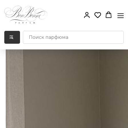
Слепые пятна в
парфюмерии.