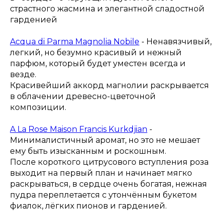
страстного жасмина и элегантной сладостной
гарденией
⠀
Acqua di Parma Magnolia Nobile
- Ненавязчивый,
легкий, но безумно красивый и нежный
парфюм, который будет уместен всегда и
везде.
Красивейший аккорд магнолии раскрывается
в облачении древесно-цветочной
композиции.
⠀
A La Rose Maison Francis Kurkdjian
-
Минималистичный аромат, но это не мешает
ему быть изысканным и роскошным.
После короткого цитрусового вступления роза
выходит на первый план и начинает мягко
раскрываться, в сердце очень богатая, нежная
пудра переплетается с утончённым букетом
фиалок, лёгких пионов и гарденией.
⠀