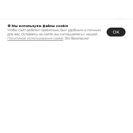
🍪 Мы используем файлы cookie
Чтобы сайт работал правильно, был удобным и личным
OK
для вас. Оставаясь на сайте, вы соглашаетесь с нашей
Политикой использования cookie
. Это безопасно!
Получите 1000р на ваш заказ, копите
и списывайте до 20% от покупки
Вступить
В ЧЕМ ПРЕИМУ
ЩЕ
СТВА
BONBONNE