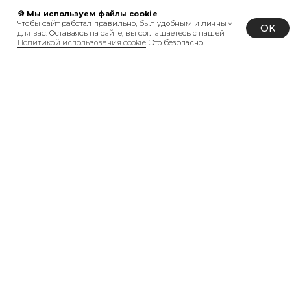
🍪 Мы используем файлы cookie
Чтобы сайт работал правильно, был удобным и личным
OK
для вас. Оставаясь на сайте, вы соглашаетесь с нашей
Политикой использования cookie
. Это безопасно!
Получите 1000р на ваш заказ, копите
и списывайте до 20% от покупки
Вступить
В ЧЕМ ПРЕИМУ
ЩЕ
СТВА
BONBONNE