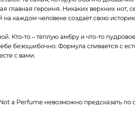
я главная героиня. Никаких верхних нот, с
ый на каждом человеке создаёт свою историю
ной. Кто-то – тёплую амбру и что-то пудрово
а себе безошибочно. Формула сливается с е
сте с вами.
. Not a Perfume невозможно предсказать по 