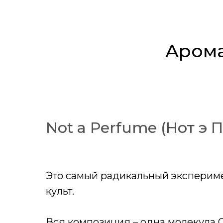
Арома
Not a Perfume (Нот э
Это самый радикальный экспериме
культ.
Вся композиция – одна молекула Ce