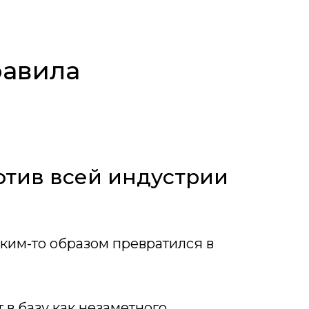
равила
отив всей индустрии
ким-то образом превратился в
 в базу как незаметного