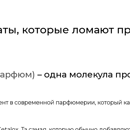
ты, которые ломают п
 Парфюм)
– одна молекула пр
нт в современной парфюмерии, который ка
talox. Та самая, которую обычно добавляют