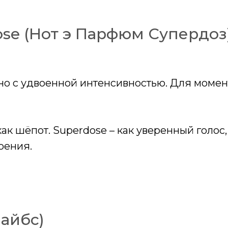
ose (Нот э Парфюм Супердоз
о с удвоенной интенсивностью. Для момент
ак шёпот. Superdose – как уверенный голос
оения.
Вайбс)