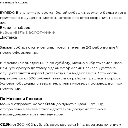
на вашей коже.
BYREDO Blanche — это аромат белой рубашки, свежего белья и того
приятного ощущения чистоты, которое хочется сохранить на весь
день.
Входит в наборы
Набор «БЕЛЫЕ ВОРОТНИЧКИ»
Доставка
Заказы собираются и отправляются в течение 2-3 рабочих дней
после оформления.
В Москве (с понедельника по субботу) можно выбрать самовывоз
или курьерскую доставку в день оформления заказа. Доставка
осуществляется через Достависту или Яндекс Такси. Стоимость
варьируется от 500 рублей, зависит от района, трафика и спроса.
Условия обсуждаются заранее, оплата курьеру производится при
получении.
По Москве и России:
Можно отправить через
Озон
до пункта выдачи - от 150р,
оформление заказа с такой доставкой доступно только в
мессенджерах через менеджеров.
СДЭК:
от 300-400 рублей, срок доставки 1-4 дня, за исключением