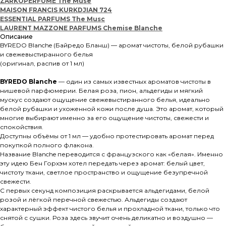
ZARKOPERFUME The Muse
MAISON FRANCIS KURKDJIAN 724
ESSENTIAL PARFUMS The Musc
LAURENT MAZZONE PARFUMS Chemise Blanche
Описание
BYREDO Blanche (Байредо Бланш) — аромат чистоты, белой рубашки
и свежевыстиранного белья
(оригинал, распив от 1 мл)
BYREDO Blanche
— один из самых известных ароматов чистоты в
нишевой парфюмерии. Белая роза, пион, альдегиды и мягкий
мускус создают ощущение свежевыстиранного белья, идеально
белой рубашки и ухоженной кожи после душа. Это аромат, который
многие выбирают именно за его ощущение чистоты, свежести и
спокойствия.
Доступны объёмы от 1 мл — удобно протестировать аромат перед
покупкой полного флакона.
Название Blanche переводится с французского как «белая». Именно
эту идею Бен Горхэм хотел передать через аромат: белый цвет,
чистоту ткани, светлое пространство и ощущение безупречной
свежести.
С первых секунд композиция раскрывается альдегидами, белой
розой и лёгкой перечной свежестью. Альдегиды создают
характерный эффект чистого белья и прохладной ткани, только что
снятой с сушки. Роза здесь звучит очень деликатно и воздушно —