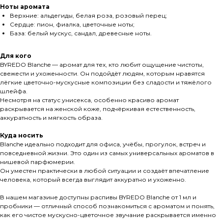
Ноты аромата
Верхние: альдегиды, белая роза, розовый перец;
Сердце: пион, фиалка, цветочные ноты;
База: белый мускус, сандал, древесные ноты.
Для кого
BYREDO Blanche — аромат для тех, кто любит ощущение чистоты,
свежести и ухоженности. Он подойдёт людям, которым нравятся
лёгкие цветочно-мускусные композиции без сладости и тяжёлого
шлейфа.
Несмотря на статус унисекса, особенно красиво аромат
раскрывается на женской коже, подчёркивая естественность,
аккуратность и мягкость образа.
Куда носить
Blanche идеально подходит для офиса, учёбы, прогулок, встреч и
повседневной жизни. Это один из самых универсальных ароматов в
нишевой парфюмерии.
Он уместен практически в любой ситуации и создаёт впечатление
человека, который всегда выглядит аккуратно и ухоженно.
В нашем магазине доступны распивы BYREDO Blanche от 1 мл и
пробники — отличный способ познакомиться с ароматом и понять,
как его чистое мускусно-цветочное звучание раскрывается именно