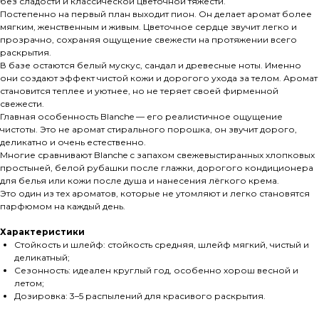
без сладости и классической цветочной тяжести.
Постепенно на первый план выходит пион. Он делает аромат более
мягким, женственным и живым. Цветочное сердце звучит легко и
прозрачно, сохраняя ощущение свежести на протяжении всего
раскрытия.
В базе остаются белый мускус, сандал и древесные ноты. Именно
они создают эффект чистой кожи и дорогого ухода за телом. Аромат
становится теплее и уютнее, но не теряет своей фирменной
свежести.
Главная особенность Blanche — его реалистичное ощущение
чистоты. Это не аромат стирального порошка, он звучит дорого,
деликатно и очень естественно.
Многие сравнивают Blanche с запахом свежевыстиранных хлопковых
простыней, белой рубашки после глажки, дорогого кондиционера
для белья или кожи после душа и нанесения лёгкого крема.
Это один из тех ароматов, которые не утомляют и легко становятся
парфюмом на каждый день.
Характеристики
Стойкость и шлейф: стойкость средняя, шлейф мягкий, чистый и
деликатный;
Сезонность: идеален круглый год, особенно хорош весной и
летом;
Дозировка:
3–5 распылений для красивого раскрытия.