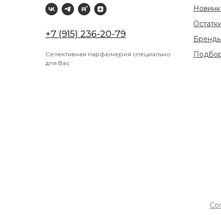
Новин
Остатк
+7 (915) 236-20-79
Бренд
Подбор
Селективная парфюмерия специально
для Вас
Со