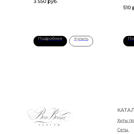
3 550
руб.
510
Подробнее
По
Купить
КАТА
Хиты п
Сеты