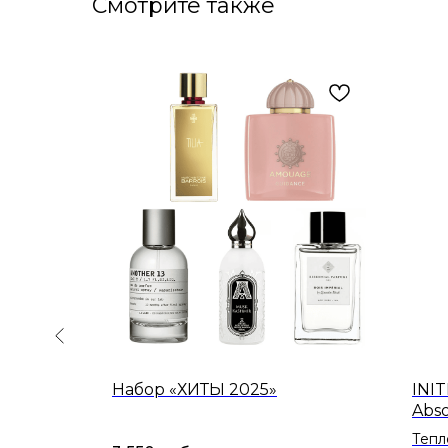
Смотрите также
Spade
Набор «ХИТЫ 2025»
INI
Abso
Тепл