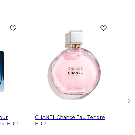
our
CHANEL Chance Eau Tendre
KIL
ne EDP
EDP
Ext