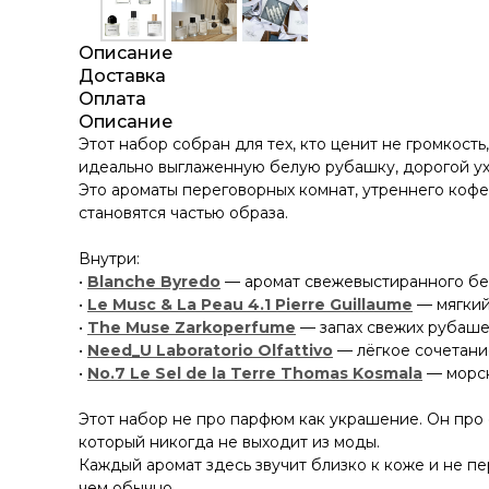
Описание
Доставка
Оплата
Описание
Этот набор собран для тех, кто ценит не громкост
идеально выглаженную белую рубашку, дорогой ух
Это ароматы переговорных комнат, утреннего кофе 
становятся частью образа.
Внутри:
•
Blanche Byredo
— аромат свежевыстиранного бел
•
Le Musc & La Peau 4.1 Pierre Guillaume
— мягкий
•
The Muse Zarkoperfume
— запах свежих рубашек
•
Need_U Laboratorio Olfattivo
— лёгкое сочетание
•
No.7 Le Sel de la Terre Thomas Kosmala
— морск
Этот набор не про парфюм как украшение. Он про с
который никогда не выходит из моды.
Каждый аромат здесь звучит близко к коже и не пе
чем обычно.