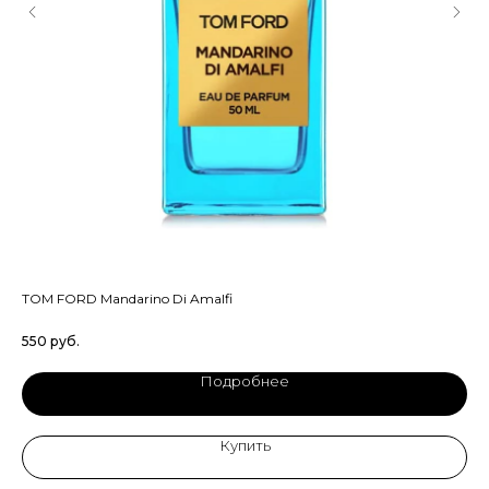
TOM FORD Mandarino Di Amalfi
TO
550
руб.
89
Подробнее
Купить