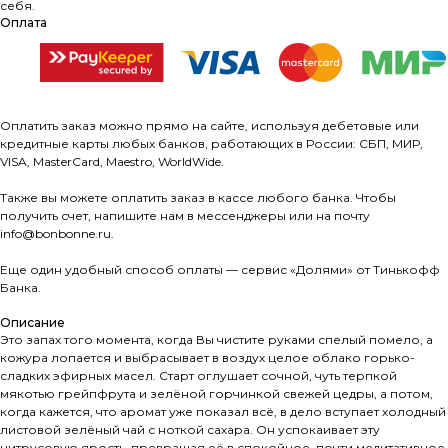
себя.
Оплата
Оплатить заказ можно прямо на сайте, используя дебетовые или
кредитные карты любых банков, работающих в России: СБП, МИР,
VISA, MasterCard, Maestro, WorldWide.
Также вы можете оплатить заказ в кассе любого банка. Чтобы
получить счет, напишите нам в мессенджеры или на почту
info@bonbonne.ru.
Еще один удобный способ оплаты — сервис «Долями» от Тинькофф
Банка.
Описание
Это запах того момента, когда Вы чистите руками спелый помело, а
кожура лопается и выбрасывает в воздух целое облако горько-
сладких эфирных масел. Старт оглушает сочной, чуть терпкой
мякотью грейпфрута и зелёной горчинкой свежей цедры, а потом,
когда кажется, что аромат уже показал всё, в дело вступает холодный
листовой зелёный чай с ноткой сахара. Он успокаивает эту
цитрусовую ярость, превращая её в спокойное, почти медитативное