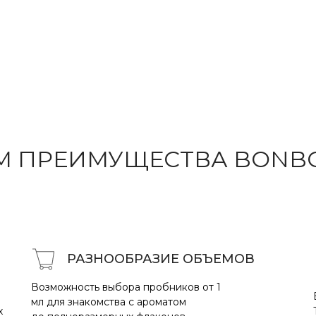
М ПРЕИМУ
ЩЕ
СТВА BONB
РАЗНООБРАЗИЕ
ОБ
ЪЕМО
В
Возможность выбора пробников от 1
мл для знакомства с ароматом
х