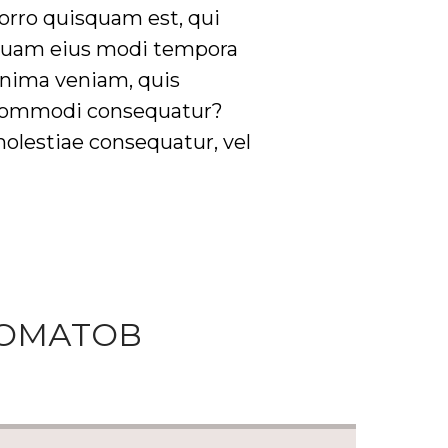
orro quisquam est, qui
umquam eius modi tempora
inima veniam, quis
a commodi consequatur?
molestiae consequatur, vel
ОМАТОВ